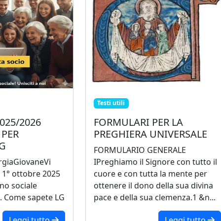
Testi utili
025/2026
FORMULARI PER LA
 PER
PREGHIERA UNIVERSALE
LG
FORMULARIO GENERALE
urgiaGiovaneVi
IPreghiamo il Signore con tutto il
l 1° ottobre 2025
cuore e con tutta la mente per
nno sociale
ottenere il dono della sua divina
e. Come sapete LG
pace e della sua clemenza.1 &n...
Leggi tutto
Leggi tutto