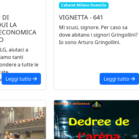
Cabaret Milano Duemila
 DI
VIGNETTA - 641
UI LA
Mi scusi, signore. Per caso sa
 ECONOMICA
dove abitano i signori Gringollini?
IO
Io sono Arturo Gringollini.
LG, aiutaci a
biamo tanti
ondere a tutte le
tate
Leggi tutto
Leggi tutto
ente agli abb...