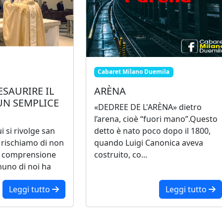
Cabaret Milano Duemila
ESAURIRE IL
ARÈNA
UN SEMPLICE
«DEDREE DE L'ARÈNA» dietro
l’arena, cioè “fuori mano”.Questo
i si rivolge san
detto è nato poco dopo il 1800,
 rischiamo di non
quando Luigi Canonica aveva
a comprensione
costruito, co...
uno di noi ha
Leggi tutto
Leggi tutto