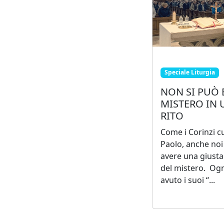
Speciale Liturgia
NON SI PUÒ 
MISTERO IN 
RITO
Come i Corinzi cu
Paolo, anche noi
avere una giust
del mistero. Ogn
avuto i suoi “...