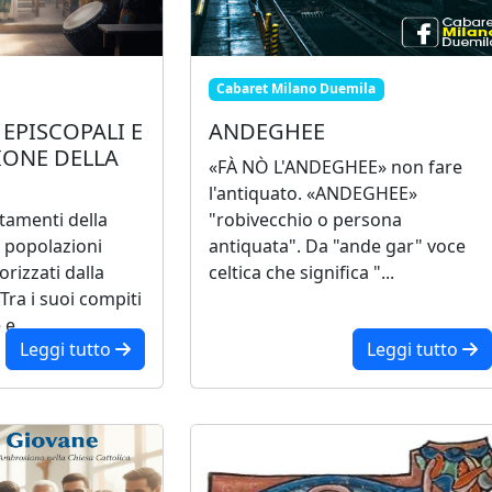
Cabaret Milano Duemila
EPISCOPALI E
ANDEGHEE
IONE DELLA
«FÀ NÒ L'ANDEGHEE» non fare
l'antiquato. «ANDEGHEE»
ttamenti della
"robivecchio o persona
 popolazioni
antiquata". Da "ande gar" voce
rizzati dalla
celtica che significa "...
Tra i suoi compiti
e...
Leggi tutto
Leggi tutto