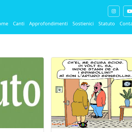
ome
Canti
Approfondimenti
Sostienici
Statuto
Conta