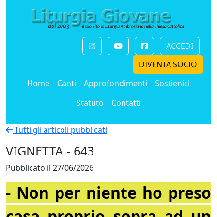
ACCEDI
DIVENTA SOCIO
Home
Canti
Approfondimenti
Sostienici
Statuto
Contatti
Tutti gli articoli pubblicati
VIGNETTA - 643
Pubblicato il 27/06/2026
- Non per niente ho preso
casa proprio sopra ad un