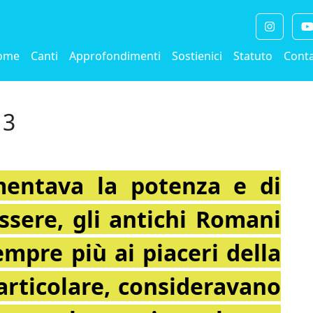
ome
Canti
Approfondimenti
Sostienici
Statuto
Conta
 3
ntava la potenza e di
ssere, gli antichi Romani
mpre più ai piaceri della
 particolare, consideravano