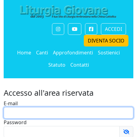
ACCEDI
DIVENTA SOCIO
Home
Canti
Approfondimenti
Sostienici
Statuto
Contatti
Accesso all'area riservata
E-mail
Password