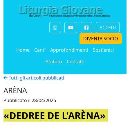
ACCEDI
DIVENTA SOCIO
Home
Canti
Approfondimenti
Sostienici
Statuto
Contatti
Tutti gli articoli pubblicati
ARÈNA
Pubblicato il 28/04/2026
«DEDREE DE L'ARÈNA»