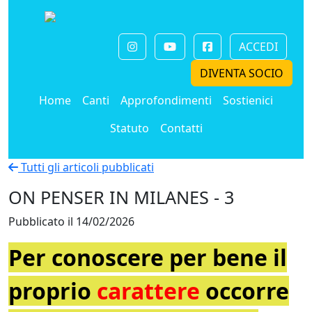
ACCEDI
DIVENTA SOCIO
Home
Canti
Approfondimenti
Sostienici
Statuto
Contatti
Tutti gli articoli pubblicati
ON PENSER IN MILANES - 3
Pubblicato il 14/02/2026
Per conoscere per bene il
proprio
carattere
occorre