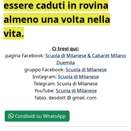
essere caduti in rovina
almeno una volta nella
vita.
Ci trovi qui:
pagina Facebook:
Scuola di Milanese & Cabaret Milano
Duemila
gruppo Facebook:
Scuola di Milanese
Instagram:
Scuola di Milanese
Telegram: Scuola di Milanese
YouTube:
Scuola di Milanese
fabio. desdott @ gmail. com
Condividi su WhatsApp