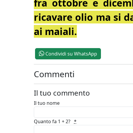
fra ottobre e dicem
ricavare olio ma si
ai maiali.
Condividi su WhatsApp
Commenti
Il tuo commento
Il tuo nome
Quanto fa 1 + 2?
*