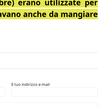
bre) erano utilizzate per
 davano anche da mangiare
Il tuo indirizzo e-mail