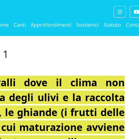
ome
Canti
Approfondimenti
Sostienici
Statuto
Conta
 1
alli dove il clima non
a degli ulivi e la raccolta
 le ghiande (i frutti delle
a cui maturazione avviene