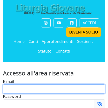
ACCEDI
DIVENTA SOCIO
Home
Canti
Approfondimenti
Sostienici
Statuto
Contatti
Accesso all'area riservata
E-mail
Password