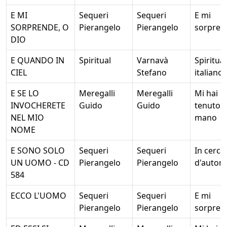
E MI
Sequeri
Sequeri
E mi
SORPRENDE, O
Pierangelo
Pierangelo
sorpren
DIO
E QUANDO IN
Spiritual
Varnavà
Spiritual
CIEL
Stefano
italiano
E SE LO
Meregalli
Meregalli
Mi hai
INVOCHERETE
Guido
Guido
tenuto 
NEL MIO
mano
NOME
E SONO SOLO
Sequeri
Sequeri
In cerca
UN UOMO - CD
Pierangelo
Pierangelo
d'autore
584
ECCO L'UOMO
Sequeri
Sequeri
E mi
Pierangelo
Pierangelo
sorpren