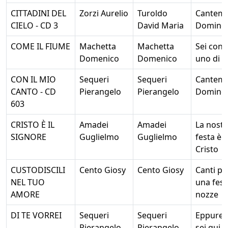
CITTADINI DEL
Zorzi Aurelio
Turoldo
Cantem
CIELO - CD 3
David Maria
Domino
COME IL FIUME
Machetta
Machetta
Sei con 
Domenico
Domenico
uno di n
CON IL MIO
Sequeri
Sequeri
Cantem
CANTO - CD
Pierangelo
Pierangelo
Domino
603
CRISTO È IL
Amadei
Amadei
La nostr
SIGNORE
Guglielmo
Guglielmo
festa è
Cristo
CUSTODISCILI
Cento Giosy
Cento Giosy
Canti pe
NEL TUO
una fest
AMORE
nozze
DI TE VORREI
Sequeri
Sequeri
Eppure 
Pierangelo
Pierangelo
sei qui