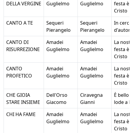
DELLA VERGINE
Guglielmo
Guglielmo
festa è
Cristo
CANTO A TE
Sequeri
Sequeri
In cerca
Pierangelo
Pierangelo
d'autore
CANTO DI
Amadei
Amadei
La nostr
RISURREZIONE
Guglielmo
Guglielmo
festa è
Cristo
CANTO
Amadei
Amadei
La nostr
PROFETICO
Guglielmo
Guglielmo
festa è
Cristo
CHE GIOIA
Dell'Orso
Ciravegna
È bello 
STARE INSIEME
Giacomo
Gianni
lode a D
CHI HA FAME
Amadei
Amadei
La nostr
Guglielmo
Guglielmo
festa è
Cristo