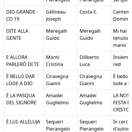
DIO GRANDE -
Gélineau
Costa E.
Cantem
CD 19
Joseph
Domino
DITE ALLA
Meregalli
Meregalli
Mi hai
GENTE
Guido
Guido
tenuto 
mano
E ALLORA
Monti
Diliberto
Insieme
PARLERÒ DI TE
Cristina
Luca
red
È BELLO DAR
Ciravegna
Ciravegna
È bello 
LODE A DIO
Gianni
Gianni
lode a D
È LA PASQUA
Amadei
Amadei
LA NOS
DEL SIGNORE
Guglielmo
Guglielmo
FESTA È
CRISTO
È LUI: ALLELUJA
Sequeri
Sequeri
In cerca
Pierangelo
Pierangelo
d'autore