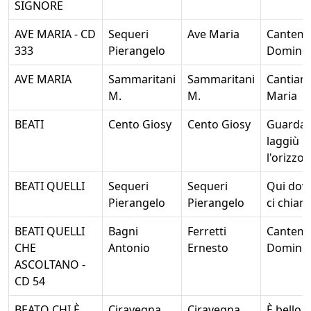
SIGNORE
AVE MARIA - CD
Sequeri
Ave Maria
Cantem
333
Pierangelo
Domino
AVE MARIA
Sammaritani
Sammaritani
Cantiam
M.
M.
Maria
BEATI
Cento Giosy
Cento Giosy
Guarda
laggiù
l'orizzo
BEATI QUELLI
Sequeri
Sequeri
Qui dove
Pierangelo
Pierangelo
ci chiam
BEATI QUELLI
Bagni
Ferretti
Cantem
CHE
Antonio
Ernesto
Domino
ASCOLTANO -
CD 54
BEATO CHI È
Ciravegna
Ciravegna
È bello 