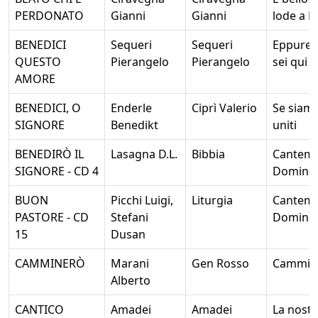
PERDONATO
Gianni
Gianni
lode a D
BENEDICI
Sequeri
Sequeri
Eppure 
QUESTO
Pierangelo
Pierangelo
sei qui
AMORE
BENEDICI, O
Enderle
Ciprì Valerio
Se siam
SIGNORE
Benedikt
uniti
BENEDIRÒ IL
Lasagna D.L.
Bibbia
Cantem
SIGNORE - CD 4
Domino
BUON
Picchi Luigi,
Liturgia
Cantem
PASTORE - CD
Stefani
Domino
15
Dusan
CAMMINERÒ
Marani
Gen Rosso
Cammin
Alberto
CANTICO
Amadei
Amadei
La nostr