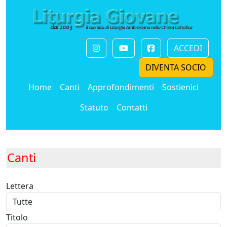
ACCEDI
DIVENTA SOCIO
Home
Canti
Approfondimenti
Sostienici
Statuto
Contatti
Canti
Lettera
Titolo