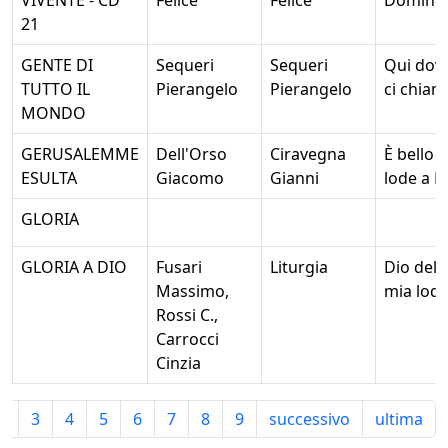
21
GENTE DI
Sequeri
Sequeri
Qui dove
TUTTO IL
Pierangelo
Pierangelo
ci chiam
MONDO
GERUSALEMME
Dell'Orso
Ciravegna
È bello 
ESULTA
Giacomo
Gianni
lode a D
GLORIA
GLORIA A DIO
Fusari
Liturgia
Dio dell
Massimo,
mia lod
Rossi C.,
Carrocci
Cinzia
2
3
4
5
6
7
8
9
successivo
ultima