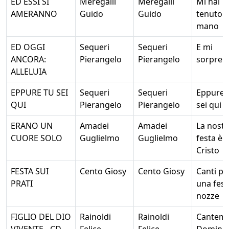
ED ESSI SI
Meregalli
Meregalli
Mi hai
AMERANNO
Guido
Guido
tenuto 
mano
ED OGGI
Sequeri
Sequeri
E mi
ANCORA:
Pierangelo
Pierangelo
sorpren
ALLELUIA
EPPURE TU SEI
Sequeri
Sequeri
Eppure 
QUI
Pierangelo
Pierangelo
sei qui
ERANO UN
Amadei
Amadei
La nostr
CUORE SOLO
Guglielmo
Guglielmo
festa è
Cristo
FESTA SUI
Cento Giosy
Cento Giosy
Canti pe
PRATI
una fest
nozze
FIGLIO DEL DIO
Rainoldi
Rainoldi
Cantem
VIVENTE - CD
Felice
Felice
Domino