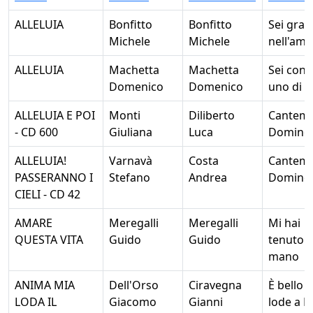
ALLELUIA
Bonfitto
Bonfitto
Sei gra
Michele
Michele
nell'amo
ALLELUIA
Machetta
Machetta
Sei con 
Domenico
Domenico
uno di n
ALLELUIA E POI
Monti
Diliberto
Cantem
- CD 600
Giuliana
Luca
Domino
ALLELUIA!
Varnavà
Costa
Cantem
PASSERANNO I
Stefano
Andrea
Domino
CIELI - CD 42
AMARE
Meregalli
Meregalli
Mi hai
QUESTA VITA
Guido
Guido
tenuto 
mano
ANIMA MIA
Dell'Orso
Ciravegna
È bello 
LODA IL
Giacomo
Gianni
lode a D