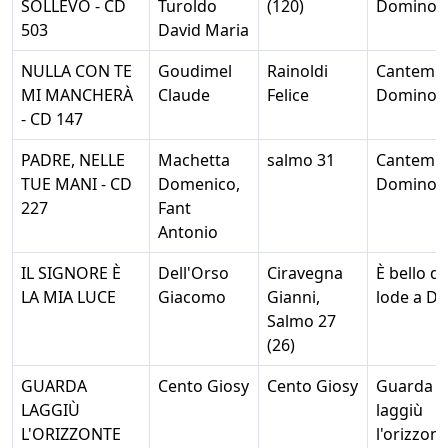
SOLLEVO - CD
Turoldo
(120)
Domino
503
David Maria
NULLA CON TE
Goudimel
Rainoldi
Cantemu
MI MANCHERÀ
Claude
Felice
Domino
- CD 147
PADRE, NELLE
Machetta
salmo 31
Cantemu
TUE MANI - CD
Domenico,
Domino
227
Fant
Antonio
IL SIGNORE È
Dell'Orso
Ciravegna
È bello d
LA MIA LUCE
Giacomo
Gianni,
lode a Di
Salmo 27
(26)
GUARDA
Cento Giosy
Cento Giosy
Guarda
LAGGIÙ
laggiù
L'ORIZZONTE
l'orizzont