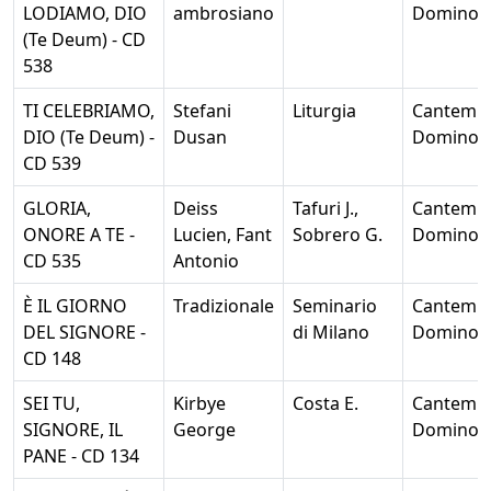
LODIAMO, DIO
ambrosiano
Domino
(Te Deum) - CD
538
TI CELEBRIAMO,
Stefani
Liturgia
Cantemu
DIO (Te Deum) -
Dusan
Domino
CD 539
GLORIA,
Deiss
Tafuri J.,
Cantemu
ONORE A TE -
Lucien, Fant
Sobrero G.
Domino
CD 535
Antonio
È IL GIORNO
Tradizionale
Seminario
Cantemu
DEL SIGNORE -
di Milano
Domino
CD 148
SEI TU,
Kirbye
Costa E.
Cantemu
SIGNORE, IL
George
Domino
PANE - CD 134