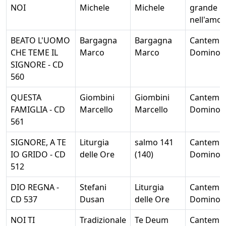
NOI
Michele
Michele
grande
nell'amor
BEATO L'UOMO
Bargagna
Bargagna
Cantemu
CHE TEME IL
Marco
Marco
Domino
SIGNORE - CD
560
QUESTA
Giombini
Giombini
Cantemu
FAMIGLIA - CD
Marcello
Marcello
Domino
561
SIGNORE, A TE
Liturgia
salmo 141
Cantemu
IO GRIDO - CD
delle Ore
(140)
Domino
512
DIO REGNA -
Stefani
Liturgia
Cantemu
CD 537
Dusan
delle Ore
Domino
NOI TI
Tradizionale
Te Deum
Cantemu