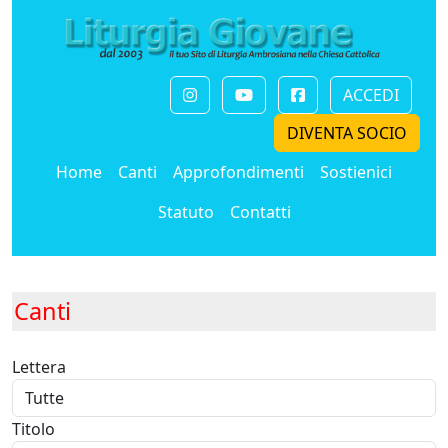
ACCEDI
DIVENTA SOCIO
Home
Canti
Approfondimenti
Sostienici
Statuto
Contatti
Canti
Lettera
Titolo