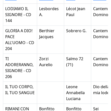
LODIAMO IL
Lesbordes
Lécot Jean
Cantemu
SIGNORE - CD
A.
Paul
Domino
144
GLORIA A DIO!
Berthier
Sobrero G.
Cantemu
PACE
Jacques
Domino
ALL'UOMO - CD
204
TI
Zorzi
Salmo 72
Cantemu
ADORERANNO,
Aurelio
(71)
Domino
SIGNORE - CD
206
IL TUO CORPO,
Leone
Dio della
IL TUO SANGUE
Annabella
mia lode
Luciana
RIMANI CON
Bonfitto
Bonfitto
Sei