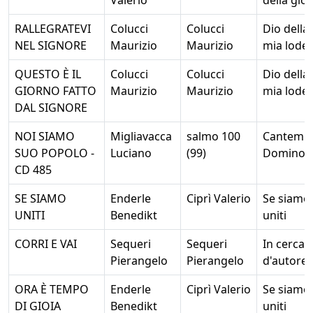
RALLEGRATEVI
Colucci
Colucci
Dio della
NEL SIGNORE
Maurizio
Maurizio
mia lode
QUESTO È IL
Colucci
Colucci
Dio della
GIORNO FATTO
Maurizio
Maurizio
mia lode
DAL SIGNORE
NOI SIAMO
Migliavacca
salmo 100
Cantemu
SUO POPOLO -
Luciano
(99)
Domino
CD 485
SE SIAMO
Enderle
Ciprì Valerio
Se siamo
UNITI
Benedikt
uniti
CORRI E VAI
Sequeri
Sequeri
In cerca
Pierangelo
Pierangelo
d'autore
ORA È TEMPO
Enderle
Ciprì Valerio
Se siamo
DI GIOIA
Benedikt
uniti