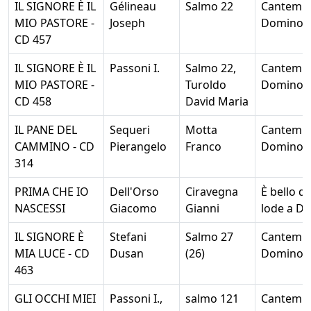
IL SIGNORE È IL
Gélineau
Salmo 22
Cantemu
MIO PASTORE -
Joseph
Domino
CD 457
IL SIGNORE È IL
Passoni I.
Salmo 22,
Cantemu
MIO PASTORE -
Turoldo
Domino
CD 458
David Maria
IL PANE DEL
Sequeri
Motta
Cantemu
CAMMINO - CD
Pierangelo
Franco
Domino
314
PRIMA CHE IO
Dell'Orso
Ciravegna
È bello d
NASCESSI
Giacomo
Gianni
lode a Di
IL SIGNORE È
Stefani
Salmo 27
Cantemu
MIA LUCE - CD
Dusan
(26)
Domino
463
GLI OCCHI MIEI
Passoni I.,
salmo 121
Cantemu