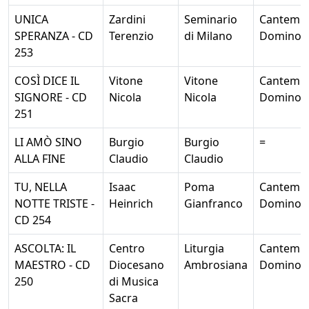
UNICA
Zardini
Seminario
Cantemu
SPERANZA - CD
Terenzio
di Milano
Domino
253
COSÌ DICE IL
Vitone
Vitone
Cantemu
SIGNORE - CD
Nicola
Nicola
Domino
251
LI AMÒ SINO
Burgio
Burgio
=
ALLA FINE
Claudio
Claudio
TU, NELLA
Isaac
Poma
Cantemu
NOTTE TRISTE -
Heinrich
Gianfranco
Domino
CD 254
ASCOLTA: IL
Centro
Liturgia
Cantemu
MAESTRO - CD
Diocesano
Ambrosiana
Domino
250
di Musica
Sacra