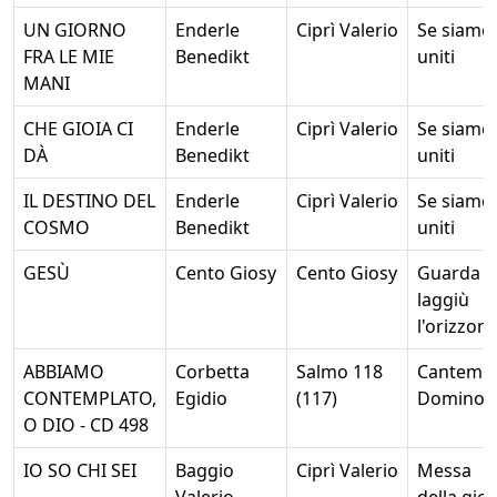
UN GIORNO
Enderle
Ciprì Valerio
Se siamo
FRA LE MIE
Benedikt
uniti
MANI
CHE GIOIA CI
Enderle
Ciprì Valerio
Se siamo
DÀ
Benedikt
uniti
IL DESTINO DEL
Enderle
Ciprì Valerio
Se siamo
COSMO
Benedikt
uniti
GESÙ
Cento Giosy
Cento Giosy
Guarda
laggiù
l'orizzont
ABBIAMO
Corbetta
Salmo 118
Cantemu
CONTEMPLATO,
Egidio
(117)
Domino
O DIO - CD 498
IO SO CHI SEI
Baggio
Ciprì Valerio
Messa
Valerio
della gioi