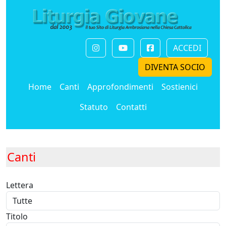
ACCEDI
DIVENTA SOCIO
Home
Canti
Approfondimenti
Sostienici
Statuto
Contatti
Canti
Lettera
Titolo