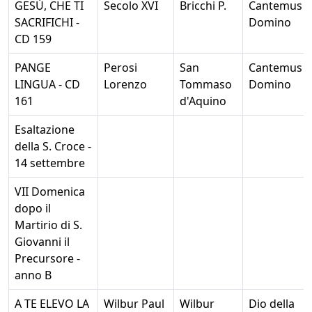
GESÙ, CHE TI
Secolo XVI
Bricchi P.
Cantemus
SACRIFICHI -
Domino
CD 159
PANGE
Perosi
San
Cantemus
LINGUA - CD
Lorenzo
Tommaso
Domino
161
d'Aquino
Esaltazione
della S. Croce -
14 settembre
VII Domenica
dopo il
Martirio di S.
Giovanni il
Precursore -
anno B
A TE ELEVO LA
Wilbur Paul
Wilbur
Dio della