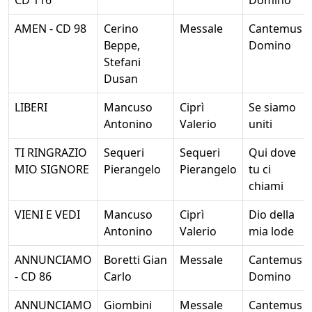
AMEN - CD 98
Cerino
Messale
Cantemus
Beppe,
Domino
Stefani
Dusan
LIBERI
Mancuso
Ciprì
Se siamo
Antonino
Valerio
uniti
TI RINGRAZIO
Sequeri
Sequeri
Qui dove
MIO SIGNORE
Pierangelo
Pierangelo
tu ci
chiami
VIENI E VEDI
Mancuso
Ciprì
Dio della
Antonino
Valerio
mia lode
ANNUNCIAMO
Boretti Gian
Messale
Cantemus
- CD 86
Carlo
Domino
ANNUNCIAMO
Giombini
Messale
Cantemus