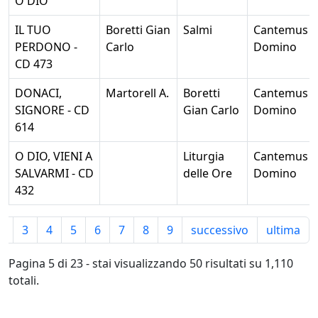
O DIO
IL TUO
Boretti Gian
Salmi
Cantemus
PERDONO -
Carlo
Domino
CD 473
DONACI,
Martorell A.
Boretti
Cantemus
SIGNORE - CD
Gian Carlo
Domino
614
O DIO, VIENI A
Liturgia
Cantemus
SALVARMI - CD
delle Ore
Domino
432
2
3
4
5
6
7
8
9
successivo
ultima
Pagina 5 di 23 - stai visualizzando 50 risultati su 1,110
totali.