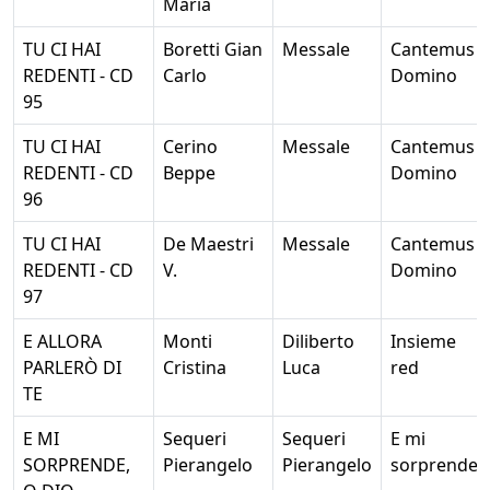
Maria
TU CI HAI
Boretti Gian
Messale
Cantemus
REDENTI - CD
Carlo
Domino
95
TU CI HAI
Cerino
Messale
Cantemus
REDENTI - CD
Beppe
Domino
96
TU CI HAI
De Maestri
Messale
Cantemus
REDENTI - CD
V.
Domino
97
E ALLORA
Monti
Diliberto
Insieme
PARLERÒ DI
Cristina
Luca
red
TE
E MI
Sequeri
Sequeri
E mi
SORPRENDE,
Pierangelo
Pierangelo
sorprende