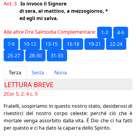
Ant. 3
Io invoco il Signore
di sera, al mattino, a mezzogiorno, *
ed egli mi salva.
Alle altre Ore Salmodia Complementare:
1-3
4-6
7-9
10-12
13-15
16-18
19-21
22-24
25-27
28-30
31-33
Terza
Sesta
Nona
LETTURA BREVE
2Cor 5, 2. 4 c. 5
Fratelli, sospiriamo in questo nostro stato, desiderosi di
rivestirci del nostro corpo celeste: perché ciò che è
mortale venga assorbito dalla vita. È Dio che ci ha fatti
per questo e ci ha dato la caparra dello Spirito.