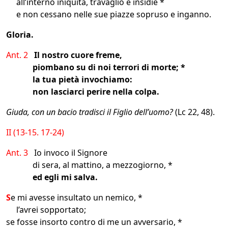
all’interno iniquità, travaglio e insidie *
e non cessano nelle sue piazze sopruso e inganno.
Gloria.
Ant. 2
Il nostro cuore freme,
piombano su di noi terrori di morte; *
la tua pietà invochiamo:
non lasciarci perire nella colpa.
Giuda, con un bacio tradisci il Figlio dell’uomo?
(Lc 22, 48).
II (13-15. 17-24)
Ant. 3
Io invoco il Signore
di sera, al mattino, a mezzogiorno, *
ed egli mi salva.
S
e mi avesse insultato un nemico, *
l’avrei sopportato;
se fosse insorto contro di me un avversario, *