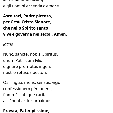
e gli uomini accenda d’amore.
Ascoltaci, Padre pietoso,
per Gesù Cristo Signore,
che nello Spirito santo
vive e governa nei secoli. Amen.
latino
Nunc, sancte, nobis, Spíritus,
unum Patri cum Fílio,
dignáre promptus íngeri,
nostro refúsus péctori.
Os, lingua, mens, sensus, vigor
confessiónem pérsonent,
flamméscat igne cáritas,
accéndat ardor próximos.
Præsta, Pater piíssime,