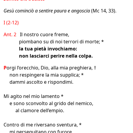
Gesù cominciò a sentire paura e angoscia
(Mc 14, 33).
I (2-12)
Ant. 2
Il nostro cuore freme,
piombano su di noi terrori di morte; *
la tua pietà invochiamo:
non lasciarci perire nella colpa.
P
orgi l’orecchio, Dio, alla mia preghiera, †
non respingere la mia supplica; *
dammi ascolto e rispondimi.
Mi agito nel mio lamento *
e sono sconvolto al grido del nemico,
al clamore dell’empio.
Contro di me riversano sventura, *
mi perseguitano con furore.