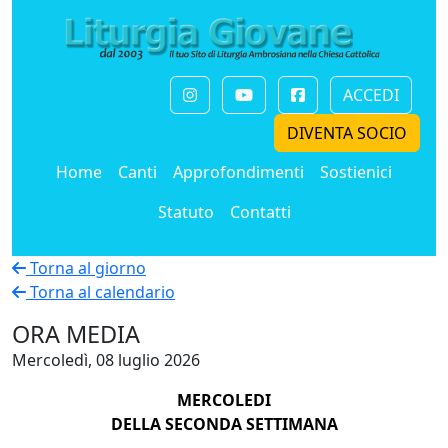
ACCEDI
DIVENTA SOCIO
Home
Canti
Approfondimenti
Sostienici
Statuto
Contatti
Torna al giorno
Torna al calendario
ORA MEDIA
Mercoledì, 08 luglio 2026
MERCOLEDI
DELLA SECONDA SETTIMANA