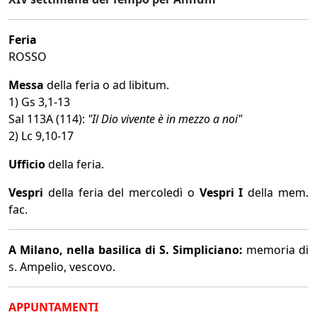
Feria
ROSSO
Messa
della feria o ad libitum.
1) Gs 3,1-13
Sal 113A (114):
"Il Dio vivente è in mezzo a noi"
2) Lc 9,10-17
Ufficio
della feria.
Vespri
della feria del mercoledì o
Vespri I
della mem.
fac.
A Milano, nella basilica di S. Simpliciano:
memoria di
s. Ampelio, vescovo.
APPUNTAMENTI