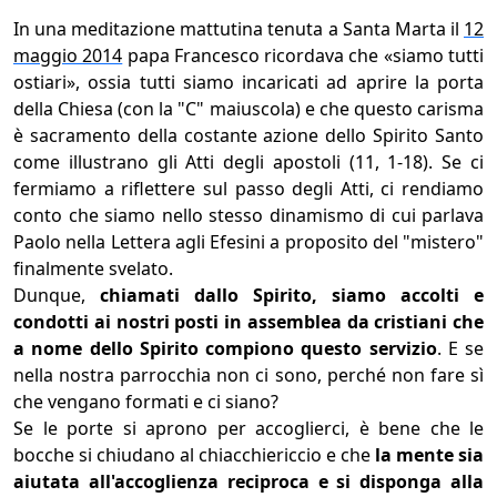
In una meditazione mattutina tenuta a Santa Marta il
12
maggio 2014
papa Francesco ricordava che «siamo tutti
ostiari», ossia tutti siamo incaricati ad aprire la porta
della Chiesa (con la "C" maiuscola) e che questo carisma
è sacramento della costante azione dello Spirito Santo
come illustrano gli Atti degli apostoli (11, 1-18). Se ci
fermiamo a riflettere sul passo degli Atti, ci rendiamo
conto che siamo nello stesso dinamismo di cui parlava
Paolo nella Lettera agli Efesini a proposito del "mistero"
finalmente svelato.
Dunque,
chiamati dallo Spirito, siamo accolti e
condotti ai nostri posti in assemblea da cristiani che
a nome dello Spirito compiono questo servizio
. E se
nella nostra parrocchia non ci sono, perché non fare sì
che vengano formati e ci siano?
Se le porte si aprono per accoglierci, è bene che le
bocche si chiudano al chiacchiericcio e che
la mente sia
aiutata all'accoglienza reciproca e si disponga alla