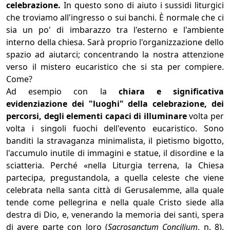
celebrazione.
In questo sono di aiuto i sussidi liturgici
che troviamo all'ingresso o sui banchi. È normale che ci
sia un po' di imbarazzo tra l'esterno e l'ambiente
interno della chiesa. Sarà proprio l'organizzazione dello
spazio ad aiutarci; concentrando la nostra attenzione
verso il mistero eucaristico che si sta per compiere.
Come?
Ad esempio con la
chiara e significativa
evidenziazione dei "luoghi" della celebrazione, dei
percorsi, degli elementi capaci di illuminare
volta per
volta i singoli fuochi dell'evento eucaristico. Sono
banditi la stravaganza minimalista, il pietismo bigotto,
l'accumulo inutile di immagini e statue, il disordine e la
sciatteria. Perché «nella Liturgia terrena, la Chiesa
partecipa, pregustandola, a quella celeste che viene
celebrata nella santa città di Gerusalemme, alla quale
tende come pellegrina e nella quale Cristo siede alla
destra di Dio, e, venerando la memoria dei santi, spera
di avere parte con loro (
Sacrosanctum Concilium
, n. 8).