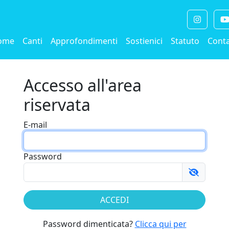
ome
Canti
Approfondimenti
Sostienici
Statuto
Conta
Accesso all'area
riservata
E-mail
Password
Password dimenticata?
Clicca qui per