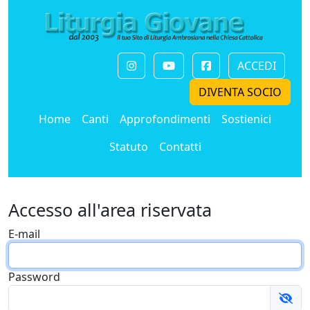
ACCEDI
DIVENTA SOCIO
Home
Canti
Approfondimenti
Sostienici
Statuto
Contatti
Accesso all'area riservata
E-mail
Password