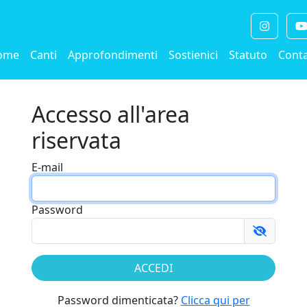
ome
Canti
Approfondimenti
Sostienici
Statuto
Conta
Accesso all'area
riservata
E-mail
Password
Password dimenticata?
Clicca qui per