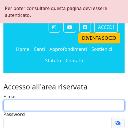
Per poter consultare questa pagina devi essere
autenticato.
ACCEDI
DIVENTA SOCIO
Home
Canti
Approfondimenti
Sostienici
Statuto
Contatti
Accesso all'area riservata
E-mail
Password